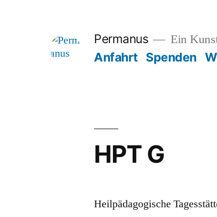
Zum
Inhalt
Permanus
Ein Kunst
springen
Anfahrt
Spenden
W
HPT G
Heilpädagogische Tagesstätt