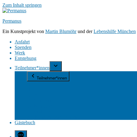
Zum Inhalt springen
Permanus
Ein Kunstprojekt von
Martin Blumöhr
und der
Lebenshilfe München
Anfahrt
Spenden
Werk
Entstehung
Teilnehmer*innen
Teilnehmer*innen
HPT E
HPT G
OBA
Frühförderung
Wohngruppe
Lebenshilfe
Nachbarschaftstreff Giesing
Gästebuch