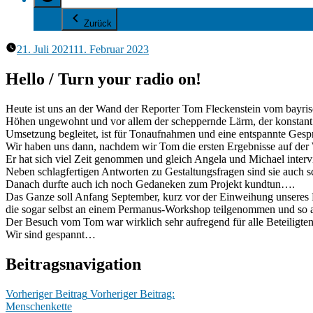
Zurück
21. Juli 2021
11. Februar 2023
Hello / Turn your radio on!
Heute ist uns an der Wand der Reporter Tom Fleckenstein vom bayri
Höhen ungewohnt und vor allem der scheppernde Lärm, der konstant
Umsetzung begleitet, ist für Tonaufnahmen und eine entspannte Gespr
Wir haben uns dann, nachdem wir Tom die ersten Ergebnisse auf der
Er hat sich viel Zeit genommen und gleich Angela und Michael inter
Neben schlagfertigen Antworten zu Gestaltungsfragen sind sie auch 
Danach durfte auch ich noch Gedaneken zum Projekt kundtun….
Das Ganze soll Anfang September, kurz vor der Einweihung unseres Pr
die sogar selbst an einem Permanus-Workshop teilgenommen und so auch 
Der Besuch vom Tom war wirklich sehr aufregend für alle Beteiligten
Wir sind gespannt…
Beitragsnavigation
Vorheriger Beitrag
Vorheriger Beitrag:
Menschenkette