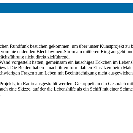
schen Rundfunk besuchen gekommen, um über unser Kunstprojekt zu ber
 vom nie endenden Blechlawinen-Strom am mittleren Ring ausgeht und
ächsführung nicht direkt zielführend.
 Wand vorgestellt hatten, gemeinsam ein lauschiges Eckchen im Leben
viewt. Die Beiden haben – nach ihren formidablen Einsätzen beim Male
schwierigen Fragen zum Leben mit Beeinträchtigung nicht ausgewichen u
ojekts, im Radio ausgestrahlt werden. Gekoppelt an ein Gespräch mit 
eine Skizze, auf der die Lebenshilfe als ein Schiff mit einer Schmetter
.