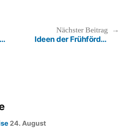
rheriger
Nächs
Nächster Beitrag
trag:
Beitr
nkenskulpturen Workshop in der HPT
Ideen der Frühförderung
e
ise
24. August