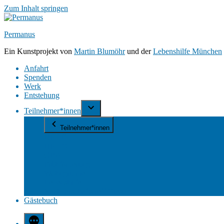
Zum Inhalt springen
Permanus
Ein Kunstprojekt von
Martin Blumöhr
und der
Lebenshilfe München
Anfahrt
Spenden
Werk
Entstehung
Teilnehmer*innen
Teilnehmer*innen
HPT E
HPT G
OBA
Frühförderung
Wohngruppe
Lebenshilfe
Nachbarschaftstreff Giesing
Gästebuch