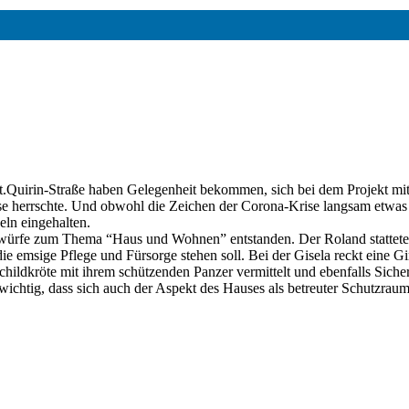
t.Quirin-Straße haben Gelegenheit bekommen, sich bei dem Projekt mit
e herrschte. Und obwohl die Zeichen der Corona-Krise langsam etwas 
ln eingehalten.
ntwürfe zum Thema “Haus und Wohnen” entstanden. Der Roland stattete
emsige Pflege und Fürsorge stehen soll. Bei der Gisela reckt eine Gir
hildkröte mit ihrem schützenden Panzer vermittelt und ebenfalls Siche
wichtig, dass sich auch der Aspekt des Hauses als betreuter Schutzrau