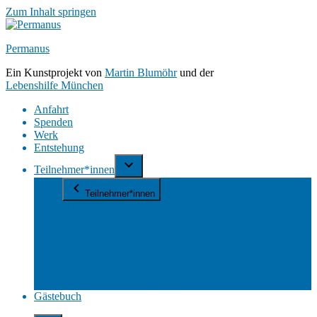
Zum Inhalt springen
Permanus
Ein Kunstprojekt von
Martin Blumöhr
und der
Lebenshilfe München
Anfahrt
Spenden
Werk
Entstehung
Teilnehmer*innen
Teilnehmer*innen
HPT E
HPT G
OBA
Frühförderung
Wohngruppe
Lebenshilfe
Nachbarschaftstreff Giesing
Gästebuch